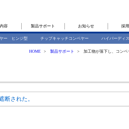
内容
製品サポート
お知らせ
採
ヤー ヒンジ型
チップキャッチコンベヤー
ハイパーディ
HOME
>
製品サポート
>
加工物が落下し、コンベ
遮断された。