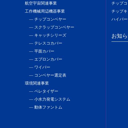
航空宇宙関連事業
チップコ
工作機械周辺機器事業
チップキ
― チップコンベヤー
ハイパー
― スクラップコンベヤー
お知ら
― キャッチシリーズ
― テレスコカバー
― 平面カバー
― エプロンカバー
― ワイパー
― コンベヤー選定表
環境関連事業
― ペレタイザー
― 小水力発電システム
― 動体ファントム